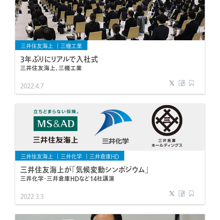
三井住友海上
三機工業
3年ぶりにリアルで入社式
三井住友海上、三機工業
2022.4.7
三井住友海上
三井化学
三井倉庫HD
三井住友海上が「気候変動シンポジウム」
三井化学・三井倉庫HDなど14社講演
2022.3.3