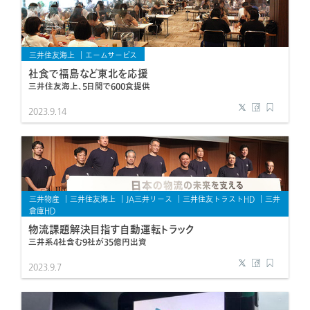
三井住友海上
エームサービス
社食で福島など東北を応援
三井住友海上、5日間で600食提供
2023.9.14
三井物産
三井住友海上
JA三井リース
三井住友トラストHD
三井
倉庫HD
物流課題解決目指す自動運転トラック
三井系4社含む9社が35億円出資
2023.9.7