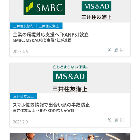
三井住友銀行
三井住友海上
企業の環境対応支援へ「FANPS」設立
SMBC、MS&ADなど金融4社が連携
2023.4.6
三井住友海上
スマホ位置情報で出合い頭の事故防止
三井住友海上・トヨタ・KDDIなどが実証
2023.2.9