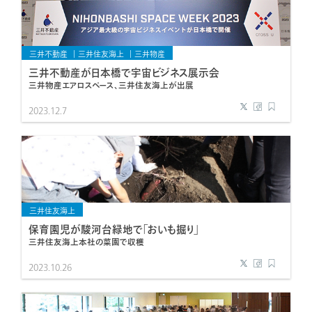
三井不動産
三井住友海上
三井物産
三井不動産が日本橋で宇宙ビジネス展示会
三井物産エアロスペース、三井住友海上が出展
2023.12.7
三井住友海上
保育園児が駿河台緑地で「おいも掘り」
三井住友海上本社の菜園で収穫
2023.10.26