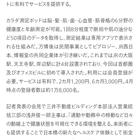
トに有料でサービスを提供する。
カラダ測定ポッドは脳・髪・肌・歯・心血管・筋骨格の6分野の
健康度と年齢測定が可能。1回8分程度で脈拍や肌の油分な
ど50項目のデータを取得し、測定結果は専用アプリで表示さ
れる仕組みだ。万博後は民間事業としてビプロジー、JR西日
本、博報堂の共同企業体が引き継いだ。これまではJRの大阪
駅、天王寺駅、岸辺駅に計4台設置されており、今回は首都圏
及びオフィスビルに初めて導入された。利用には会員登録が
必要。サービスは有料で、2カ月1,200円、6カ月3,000円。4月
時点の登録者数は約1万8,000名。
記者発表の会見で三井不動産ビルディング本部法人営業統
括三部の浅井俊一郎主事は、「通勤や勤務中の移動など日々
の動線上で健康状態を可視化できる環境を整える。来街者に
も提供することで日本橋の新たなヘルスケア体験として街全