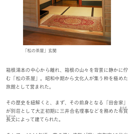
「松の茶屋」玄関
箱根湯本の中心から離れ、箱根の山々を背景に静かに佇
む「松の茶屋」。昭和中期から文化人が集う粋を極めた
旅館として営まれた。
その歴史を紐解くと、まず、その前身となる「田舎家」
あるが
が別荘として大正初期に三井合名理事などを務めた
有賀
ながふみ
長文
によって建てられた。