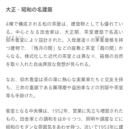
大正・昭和の名建築
4棟で構成される松の茶屋は、建築物としても優れてい
る。中心となる田舎家は、大正期、茶室建築で名高い
おおぎ
ろどう
かやぶき
仰木
魯堂
により設計された。入母屋造りの
茅葺
屋根を持
つ建物で、「残月の間」などの座敷と茶室「霞の間」か
らなる。様式化した近代の茶室とは異なり、箱根の自然
を取り入れた自由奔放な発想が見られる。
なお、仰木魯堂は茶の湯に熱心な実業家たちと交友を持
ち、三井の重鎮である團琢磨や益田孝などの別邸や茶室
等も手掛けた。
客室となる中央棟は、1952年、営業に先立ち増築された
もの。田舎家との調和をはかりつつ、照明や調度などに
昭和のモダンな雰囲気をあわせ持つ。次いで1953年に建