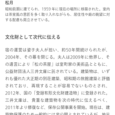
松月
昭和前期に建てられ、1959 年に現在の場所に移築された。室内
は茶室風の意匠を多く取り入れながらも、居住性や庭の眺望に対
する配慮も両立させている。
文化財として次代に伝える
宿の運営は姿子夫人が担い、約50年間続けられたが、
2004年、その幕を閉じる。夫人は2009年に他界し、そ
の遺言により「松の茶屋」は室町家の美術品とともに、
公益財団法人三井文庫に託されている。建築物は、いず
れも優れた大正期の別荘建築、昭和期の旅館建築と評価
されており、再現することが容易でないものとされ、
2012年、国の「登録有形文化財建造物」に登録された。
三井文庫は、貴重な建築物を次の時代に伝えるべく、
2011年より修復など、保存公開事業を開始。現在は、建
築物保護のため一般的には非公開とされているが、地元