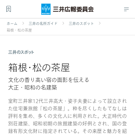
ホーム
三井の名所ガイド
三井のスポット
箱根・松の茶屋
三井のスポット
箱根・松の茶屋
文化の香り高い宿の
面影を伝える
大正・昭和の名建築
室町三井家12代三井
高大
・
姿子
夫妻によって設立され
た住宅兼旅館「松の茶屋」。粋を尽くしたもてなしは
評判を集め、多くの文化人に利用された。大正時代の
別荘建築、昭和初期の旅館建築の好例とされ、国の登
録有形文化財に指定されている。その来歴と魅力を紹