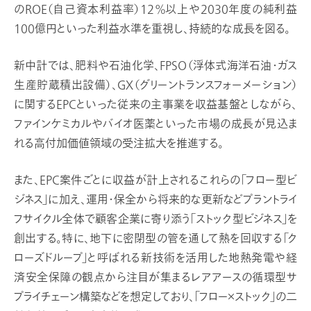
のROE（自己資本利益率）12％以上や2030年度の純利益
100億円といった利益水準を重視し、持続的な成長を図る。
新中計では、肥料や石油化学、FPSO（浮体式海洋石油・ガス
生産貯蔵積出設備）、GX（グリーントランスフォーメーション）
に関するEPCといった従来の主事業を収益基盤としながら、
ファインケミカルやバイオ医薬といった市場の成長が見込ま
れる高付加価値領域の受注拡大を推進する。
また、EPC案件ごとに収益が計上されるこれらの「フロー型ビ
ジネス」に加え、運用・保全から将来的な更新などプラントライ
フサイクル全体で顧客企業に寄り添う「ストック型ビジネス」を
創出する。特に、地下に密閉型の管を通して熱を回収する「ク
ローズドループ」と呼ばれる新技術を活用した地熱発電や経
済安全保障の観点から注目が集まるレアアースの循環型サ
プライチェーン構築などを想定しており、「フロー×ストック」の二