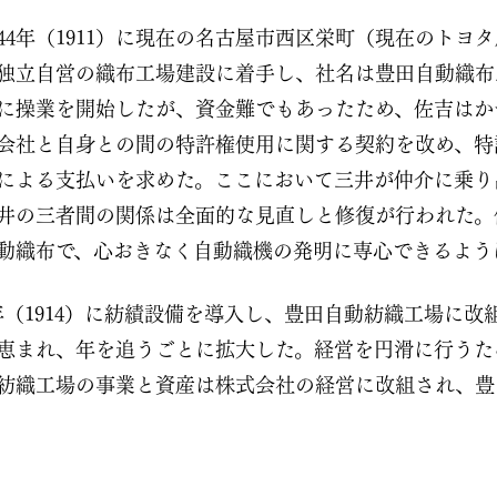
44年（1911）に現在の名古屋市西区栄町（現在のトヨ
独立自営の織布工場建設に着手し、社名は豊田自動織布
）秋に操業を開始したが、資金難でもあったため、佐吉は
会社と自身との間の特許権使用に関する契約を改め、特
による支払いを求めた。ここにおいて三井が仲介に乗り
井の三者間の関係は全面的な見直しと修復が行われた。
動織布で、心おきなく自動織機の発明に専心できるよう
年（1914）に紡績設備を導入し、豊田自動紡織工場に改
恵まれ、年を追うごとに拡大した。経営を円滑に行うた
自動紡織工場の事業と資産は株式会社の経営に改組され、