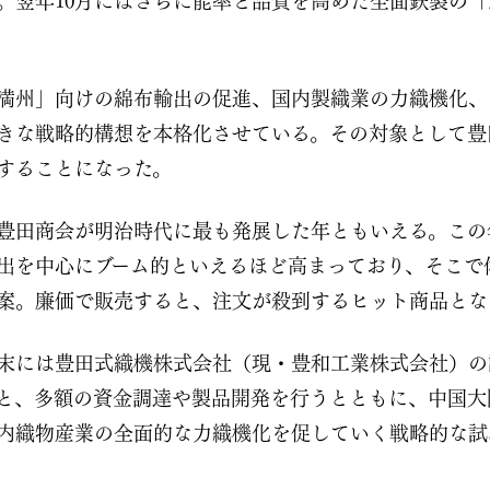
。翌年10月にはさらに能率と品質を高めた全面鉄製の
満州」向けの綿布輸出の促進、国内製織業の力織機化、
きな戦略的構想を本格化させている。その対象として豊
することになった。
6）は豊田商会が明治時代に最も発展した年ともいえる。こ
出を中心にブーム的といえるほど高まっており、そこで
案。廉価で販売すると、注文が殺到するヒット商品とな
末には豊田式織機株式会社（現・豊和工業株式会社）の
と、多額の資金調達や製品開発を行うとともに、中国大
内織物産業の全面的な力織機化を促していく戦略的な試