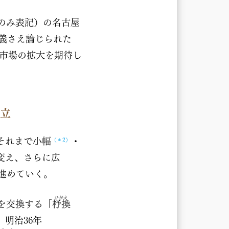
のみ表記）の名古屋
義さえ論じられた
市場の拡大を期待し
設立
それまで小幅
・
（＊2）
変え、さらに広
進めていく。
ひがえ
を交換する「
杼換
明治36年