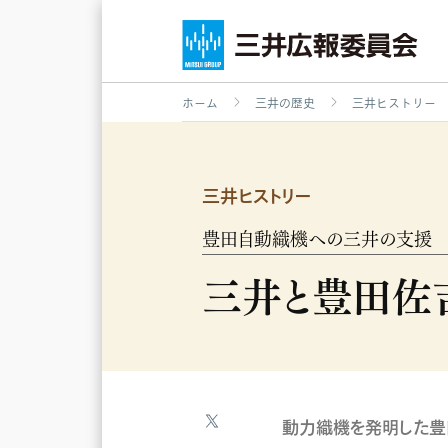
ホーム
三井の歴史
三井ヒストリー
戸期
明治期
大正・戦前期
戦後期
三井ヒストリー
豊田自動織機への三井の支援
三井と豊田佐
動力織機を発明した豊