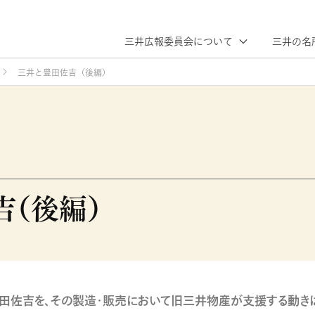
三井広報委員会について
三井の名
三井と豊田佐吉（後編）
当会の概要
現代期
三井ヒストリー
活動紹介
歴史に
これまでの
三井の年表
まつわる施設
歩み
吉（後編）
田佐吉を、その製造・販売において旧三井物産が支援する動き