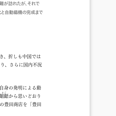
難が訪れたが、それで
化と自動織機の完成まで
き、折しも中国では
なり、さらに国内不況
自身の発明による動
そご
齟齬
から思いどおり
身の豊田商店を「豊田