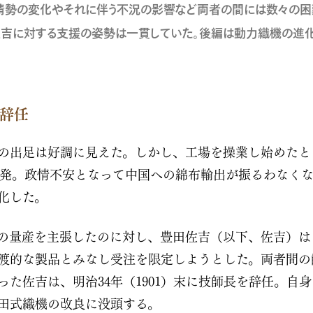
情勢の変化やそれに伴う不況の影響など両者の間には数々の困
吉に対する支援の姿勢は一貫していた。後編は動力織機の進
辞任
の出足は好調に見えた。しかし、工場を操業し始めたと
発。政情不安となって中国への綿布輸出が振るわなく
化した。
の量産を主張したのに対し、豊田佐吉（以下、佐吉）は
渡的な製品とみなし受注を限定しようとした。両者間の
った佐吉は、明治34年（1901）末に技師長を辞任。自
田式織機の改良に没頭する。