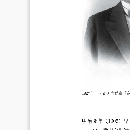
1927年／トヨタ自動車
明治38年（190