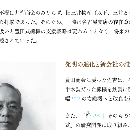
不況は井桁商会のみならず、旧三井物産（以下、三井と
な打撃であった。そのため、一時は名古屋支店の存在意
扱いと豊田式織機の支援戦略は変わることなく、将来の
続されていった。
発明の進化と新会社の
豊田商会に戻った佐吉は、
半木製だった織機を鉄製に
幅
の力織機へと改良を
（＊3）
ひ
また、「
杼
」そのもの
（＊4）
式」の研究開発に取り組み、