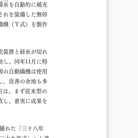
よこいと
緯糸
を自動的に補充
それを装備した無停
織機（Ｔ式）を製作
充装置と経糸が切れ
し、同年11月に特
製の自動織機は使用
し、改善の余地も多
吉は、まず従来型の
直し、着実に成果を
に優れた「三十八年