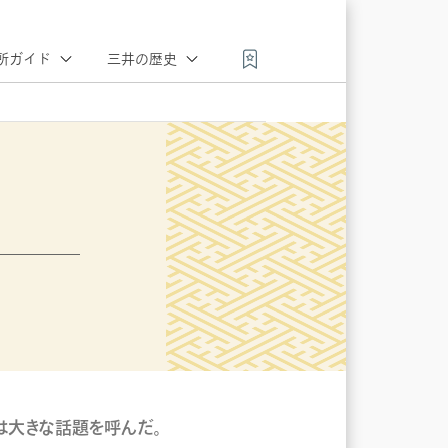
所ガイド
三井の歴史
三井史を
三井百科
会員会社
彩る人々
・百景
三井のこころ
会員会社
三井の
スポット
ニュース
(動画)
は大きな話題を呼んだ。