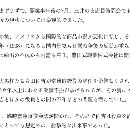
まずまずで、開業半年後の7月、三井の支店長諮問会で
援の現状については楽観的であった。
の後、アメリカから国際的な商品市況が悪化に転じ、そ
1年（1908）になると国内景気も日露戦争後の反動が重
は輸出の不況から内需も滞り、豊田式織機株式会社は開
大黒柱たる豊田佐吉が常務取締役の辞任を余儀なくされ
3カ年以上にわたる業績不振が挙げられるが、その裏に
吉とほかの役員との間の不和などの問題も潜んでいた。
0）4月、臨時緊急重役会議が開かれ、その席で佐吉は役員
にとっても想定外の、衝撃的な出来事であった。