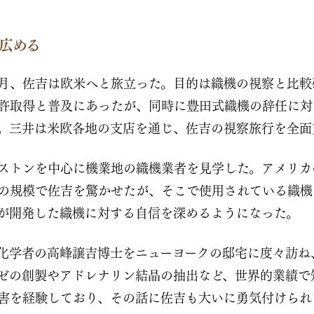
広める
5月、佐吉は欧米へと旅立った。目的は織機の視察と比
許取得と普及にあったが、同時に豊田式織機の辞任に対
。三井は米欧各地の支店を通じ、佐吉の視察旅行を全面
ストンを中心に機業地の織機業者を見学した。アメリカ
の規模で佐吉を驚かせたが、そこで使用されている織機
が開発した織機に対する自信を深めるようになった。
化学者の高峰譲吉博士をニューヨークの邸宅に度々訪ね
ゼの創製やアドレナリン結晶の抽出など、世界的業績で
害を経験しており、その話に佐吉も大いに勇気付けられ