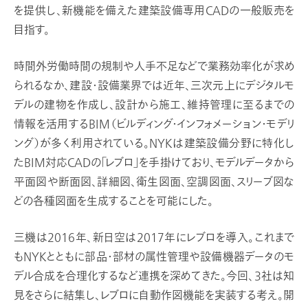
を提供し、新機能を備えた建築設備専用CADの一般販売を
目指す。
時間外労働時間の規制や人手不足などで業務効率化が求め
られるなか、建設・設備業界では近年、三次元上にデジタルモ
デルの建物を作成し、設計から施工、維持管理に至るまでの
情報を活用するBIM（ビルディング・インフォメーション・モデリ
ング）が多く利用されている。NYKは建築設備分野に特化し
たBIM対応CADの「レブロ」を手掛けており、モデルデータから
平面図や断面図、詳細図、衛生図面、空調図面、スリーブ図な
どの各種図面を生成することを可能にした。
三機は2016年、新日空は2017年にレブロを導入。これまで
もNYKとともに部品・部材の属性管理や設備機器データのモ
デル合成を合理化するなど連携を深めてきた。今回、3社は知
見をさらに結集し、レブロに自動作図機能を実装する考え。開