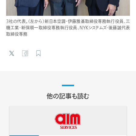
3社の代表。（左から）新日本空調・伊藤雅基取締役専務執行役員、三
機工業・新保順一取締役専務執行役員、NYKシステムズ・後藤誠代表
取締役専務
他の記事も読む