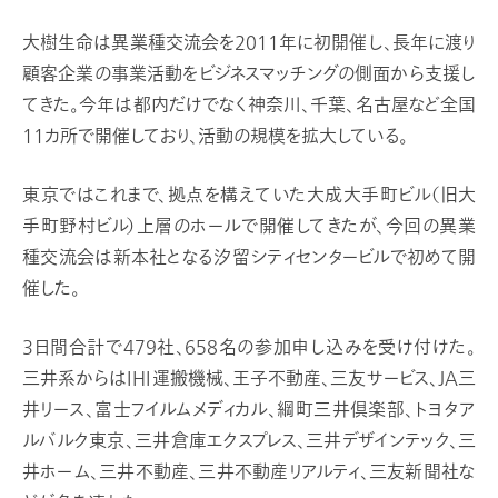
大樹生命は異業種交流会を2011年に初開催し、長年に渡り
顧客企業の事業活動をビジネスマッチングの側面から支援し
てきた。今年は都内だけでなく神奈川、千葉、名古屋など全国
11カ所で開催しており、活動の規模を拡大している。
東京ではこれまで、拠点を構えていた大成大手町ビル（旧大
手町野村ビル）上層のホールで開催してきたが、今回の異業
種交流会は新本社となる汐留シティセンタービルで初めて開
催した。
3日間合計で479社、658名の参加申し込みを受け付けた。
三井系からはIHI運搬機械、王子不動産、三友サービス、JA三
井リース、富士フイルムメディカル、綱町三井倶楽部、トヨタア
ルバルク東京、三井倉庫エクスプレス、三井デザインテック、三
井ホーム、三井不動産、三井不動産リアルティ、三友新聞社な