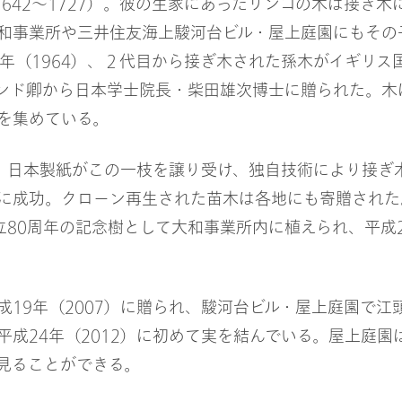
1642～1727）。彼の生家にあったリンゴの木は接ぎ
和事業所や三井住友海上駿河台ビル・屋上庭園にもその
9年（1964）、２代目から接ぎ木された孫木がイギリス
ンド卿から日本学士院長・柴田雄次博士に贈られた。木
を集めている。
4）、日本製紙がこの一枝を譲り受け、独自技術により接ぎ
に成功。クローン再生された苗木は各地にも寄贈された
創立80周年の記念樹として大和事業所内に植えられ、平成2
成19年（2007）に贈られ、駿河台ビル・屋上庭園で江
平成24年（2012）に初めて実を結んでいる。屋上庭園
見ることができる。