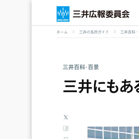
ホーム
三井の名所ガイド
三井百科・
戸期
明治期
大正・戦前期
戦後期
三井百科・百景
三井にもあ