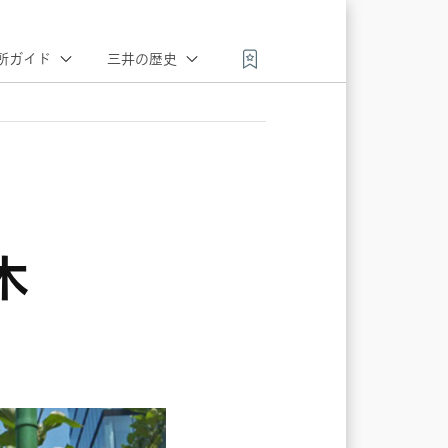
所ガイド
三井の歴史
三井史を
三井百科
会員会社
彩る人々
・百景
三井のこころ
会員会社
三井の
スポット
ニュース
(動画)
木