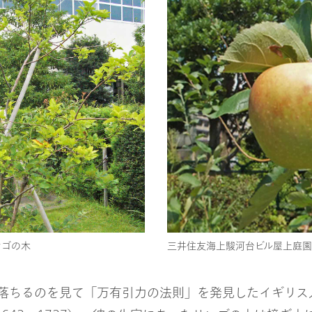
ンゴの木
三井住友海上駿河台ビル屋上庭
落ちるのを見て「万有引力の法則」を発見したイギリス