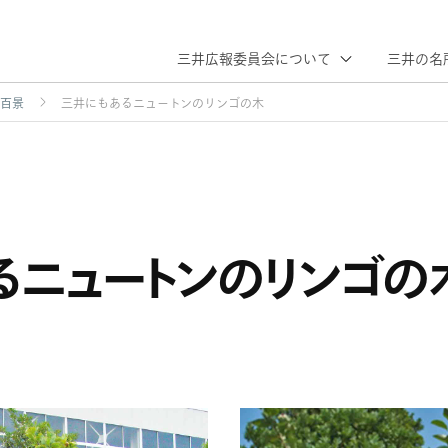
三井広報委員会について
三井の名
百景
三井にもあるニュートンのリンゴの木
当会の概要
現代期
三井ヒストリー
活動紹介
歴史に
これまでの
三井の年表
まつわる施設
歩み
る
ニュートンの
リンゴの